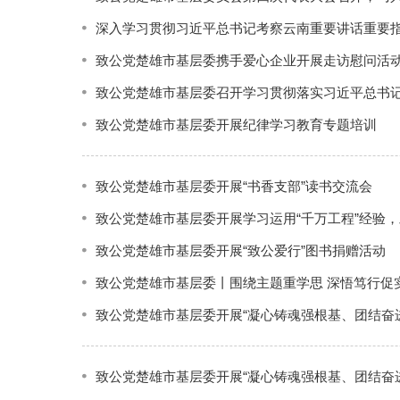
深入学习贯彻习近平总书记考察云南重要讲话重要指
致公党楚雄市基层委携手爱心企业开展走访慰问活
致公党楚雄市基层委召开学习贯彻落实习近平总书记
致公党楚雄市基层委开展纪律学习教育专题培训
致公党楚雄市基层委开展“书香支部”读书交流会
致公党楚雄市基层委开展学习运用“千万工程”经验
致公党楚雄市基层委开展“致公爱行”图书捐赠活动
致公党楚雄市基层委丨围绕主题重学思 深悟笃行促
致公党楚雄市基层委开展“凝心铸魂强根基、团结奋
致公党楚雄市基层委开展“凝心铸魂强根基、团结奋