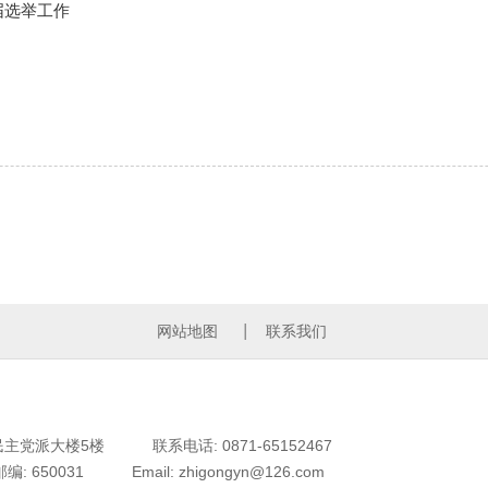
届选举工作
网站地图
联系我们
民主党派大楼5楼
联系电话: 0871-65152467
邮编: 650031
Email: zhigongyn@126.com