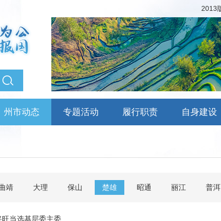
201
州市动态
专题活动
履行职责
自身建设
曲靖
大理
保山
楚雄
昭通
丽江
普洱
兴旺当选基层委主委