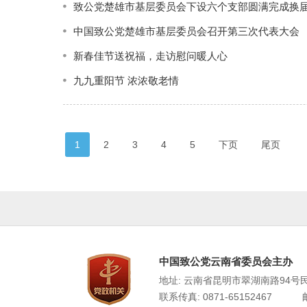
致公党楚雄市基层委员会下设六个支部圆满完成换
中国致公党楚雄市基层委员会召开第三次代表大会
新春佳节送祝福，走访慰问暖人心
九九重阳节 浓浓敬老情
1
2
3
4
5
下页
尾页
中国致公党云南省委员会主办
地址: 云南省昆明市翠湖南路94号
联系传真: 0871-65152467