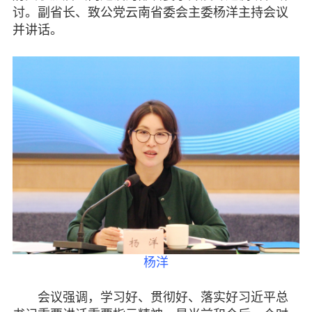
昭通
讨。副省长、致公党云南省委会主委杨洋主持会议
并讲话。
丽江
普洱
专题活动
履行职责
自身建设
致公风采
专委会
书香机关
杨洋
电子杂志
会议强调，学习好、贯彻好、落实好习近平总