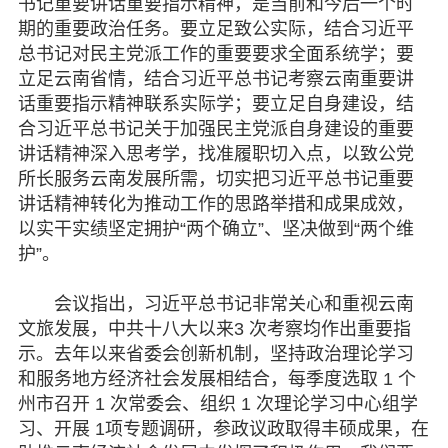
书记重要讲话重要指示精神，是当前和今后一个时
图片欣赏
期的重要政治任务。要立足致公实际，结合习近平
总书记对民主党派工作的重要要求全面系统学；要
视频中心
立足云南省情，结合习近平总书记考察云南重要讲
话重要指示精神联系实际学；要立足自身建设，结
联系我们
合习近平总书记关于加强民主党派自身建设的重要
讲话精神深入思考学，找准履职切入点，以致公党
媒体报道
所长服务云南发展所需，切实把习近平总书记重要
讲话精神转化为推动工作的思路举措和成果成效，
脱贫攻坚
以实干实绩坚定拥护“两个确立”、坚决做到“两个维
护”。
侨海动态
会议指出，习近平总书记非常关心和重视云南
七彩云南
文旅发展，中共十八大以来3 次考察均作出重要指
示。去年以来省委会创新机制，坚持政治理论学习
和服务地方经济社会发展相结合，每季度选取 1 个
州市召开 1 次常委会、组织 1 次理论学习中心组学
习、开展 1项专题调研，参政议政取得丰硕成果，在