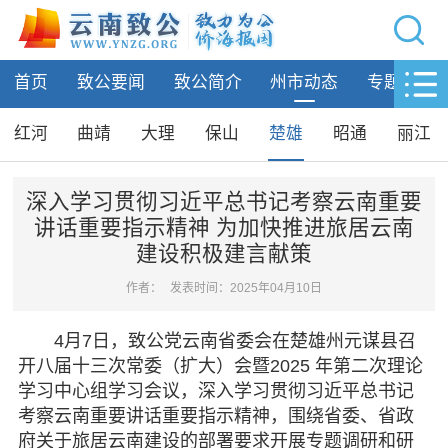
网站导航
首页
致公要闻
致公简介
州市动态
专题活动
首页
致公要闻
红河
曲靖
大理
保山
楚雄
昭通
丽江
致公简介
深入学习贯彻习近平总书记考察云南重要
讲话重要指示精神 为加快推进旅居云南
州市动态
建设积极建言献策
昆明
作者：
发表时间：2025年04月10日
玉溪
红河
4月7日，致公党云南省委会在楚雄州元谋县召
曲靖
开八届十三次常委（扩大）会暨2025 年第二次理论
大理
学习中心组学习会议，深入学习贯彻习近平总书记
保山
考察云南重要讲话重要指示精神，围绕省委、省政
楚雄
府关于旅居云南建设的部署要求开展专题调研和研