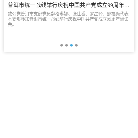
昭通
普洱市统一战线举行庆祝中国共产党成立99周年诵读会
丽江
致公党普洱市支部党员魏格琳娜、张仕香、罗星驿、邹福尧代表
本支部参加普洱市统一战线举行庆祝中国共产党成立99周年诵读
普洱
会。
专题活动
履行职责
自身建设
致公风采
专委会
书香机关
电子杂志