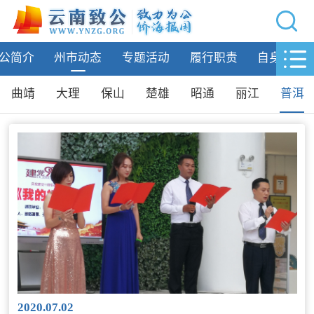
网站导航
公简介
州市动态
专题活动
履行职责
自身建设
首页
致公要闻
曲靖
大理
保山
楚雄
昭通
丽江
普洱
致公简介
州市动态
昆明
玉溪
红河
曲靖
大理
保山
楚雄
2020.07.02