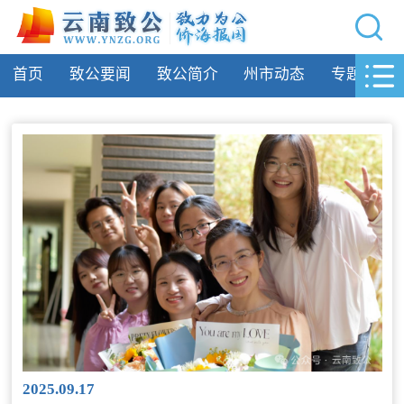
网站导航
首页
致公要闻
致公简介
州市动态
专题活动
首页
致公要闻
致公简介
州市动态
专题活动
履行职责
自身建设
致公风采
2025.09.17