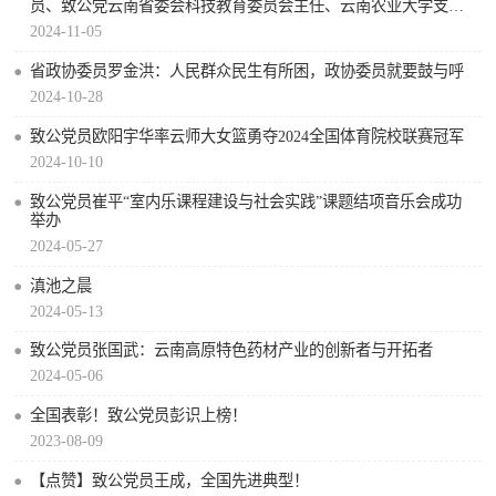
员、致公党云南省委会科技教育委员会主任、云南农业大学支部
七彩云南
主委路遥
2024-11-05
省政协委员罗金洪：人民群众民生有所困，政协委员就要鼓与呼
2024-10-28
致公党员欧阳宇华率云师大女篮勇夺2024全国体育院校联赛冠军
2024-10-10
致公党员崔平“室内乐课程建设与社会实践”课题结项音乐会成功
举办
2024-05-27
滇池之晨
2024-05-13
致公党员张国武：云南高原特色药材产业的创新者与开拓者
2024-05-06
全国表彰！致公党员彭识上榜！
2023-08-09
【点赞】致公党员王成，全国先进典型！