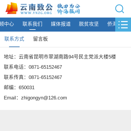
网站导航
频中心
联系我们
媒体报道
脱贫攻坚
侨海动态
首页
致公要闻
联系方式
留言板
致公简介
地址：云南省昆明市翠湖南路94号民主党派大楼5楼
州市动态
联系电话：0871-65152467
联系传真：0871-65152467
专题活动
邮编：650031
履行职责
Email：zhigongyn@126.com
自身建设
致公风采