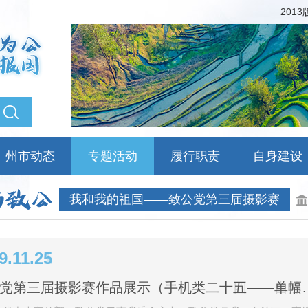
201
州市动态
专题活动
履行职责
自身建设
我和我的祖国——致公党第三届摄影赛
9.11.21
致公党第三届摄影赛作品展