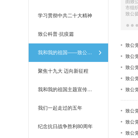
由致
市组
致公
学习贯彻中共二十大精神
的支
致公科普·抗疫篇
致公
我和我的祖国——致公党第三届摄影赛
致公
致公
聚焦十九大 迈向新征程
致公
我和我的祖国主题宣传教育活动
致公
我们一起走过的五年
致公
致公
纪念抗日战争胜利80周年
致公