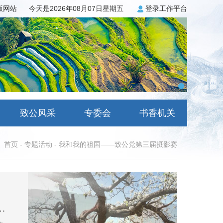
3版网站
今天是2026年08月07日星期五
登录工作平台
致公风采
专委会
书香机关
首页
-
专题活动
-
我和我的祖国——致公党第三届摄影赛
示（手机类二十四——自然风光组）