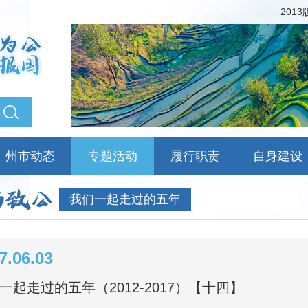
201
州市动态
专题活动
履行职责
自身建设
我们一起走过的五年
7.06.03
一起走过的五年（2012-2017）【十四】