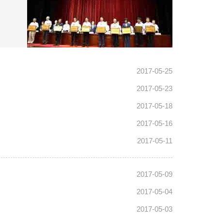
2017-05-25
2017-05-23
2017-05-18
2017-05-16
2017-05-11
2017-05-09
2017-05-04
2017-05-03