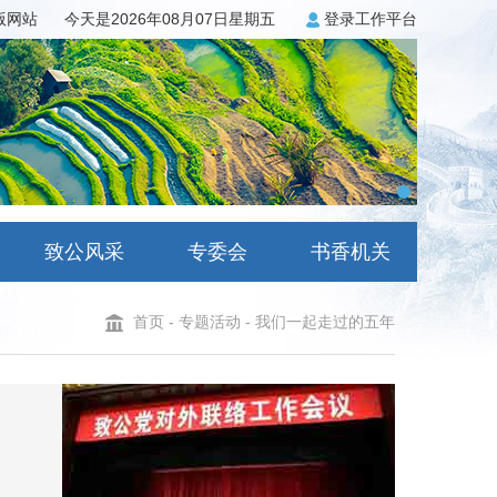
3版网站
今天是2026年08月07日星期五
登录工作平台
致公风采
专委会
书香机关
首页
-
专题活动
-
我们一起走过的五年