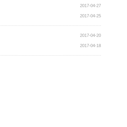
2017-04-27
2017-04-25
2017-04-20
2017-04-18