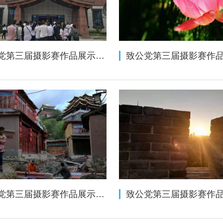
致公党第三届摄影赛作品展示（手机类二十七——单幅摄影组）
致公党第三届摄影赛作品展示（手机类二十五——脱贫攻坚组）