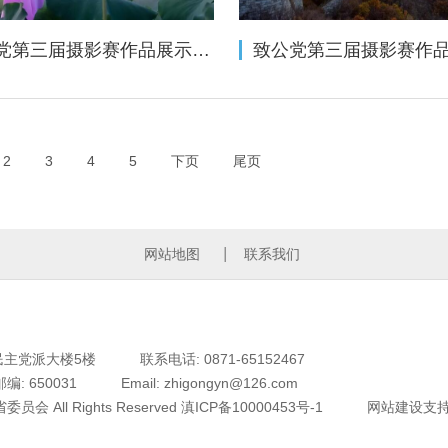
致公党第三届摄影赛作品展示（相机类三十三——人文纪实组）
2
3
4
5
下页
尾页
网站地图
联系我们
民主党派大楼5楼
联系电话: 0871-65152467
邮编: 650031
Email: zhigongyn@126.com
员会 All Rights Reserved
滇ICP备10000453号-1
网站建设
支持