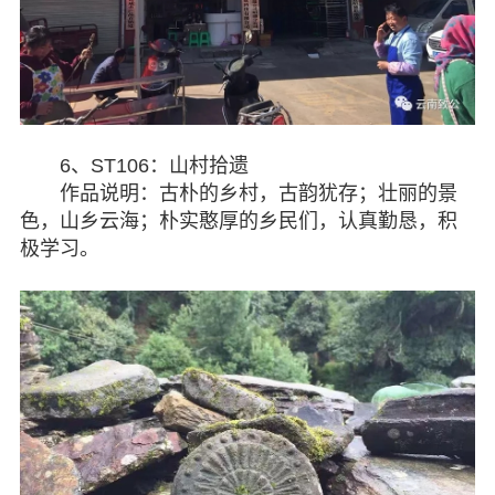
6、ST106：山村拾遗
作品说明：古朴的乡村，古韵犹存；壮丽的景
色，山乡云海；朴实憨厚的乡民们，认真勤恳，积
极学习。