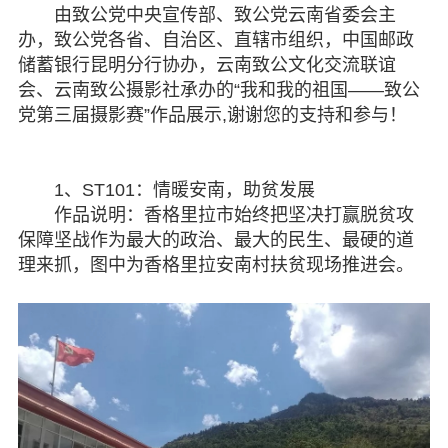
由致公党中央宣传部、致公党云南省委会主
专委会
办，致公党各省、自治区、直辖市组织，中国邮政
储蓄银行昆明分行协办，云南致公文化交流联谊
书香机关
会、云南致公摄影社承办的“我和我的祖国——致公
党第三届摄影赛”作品展示,谢谢您的支持和参与！
电子杂志
图片欣赏
1、ST101：情暖安南，助贫发展
作品说明：香格里拉市始终把坚决打赢脱贫攻
视频中心
保障坚战作为最大的政治、最大的民生、最硬的道
理来抓，图中为香格里拉安南村扶贫现场推进会。
联系我们
媒体报道
脱贫攻坚
侨海动态