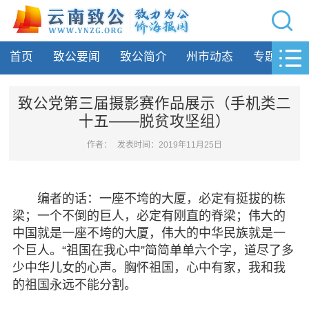
网站导航
首页
致公要闻
致公简介
州市动态
专题活动
首页
致公要闻
致公党第三届摄影赛作品展示（手机类二
十五——脱贫攻坚组）
致公简介
作者：
发表时间：2019年11月25日
州市动态
专题活动
编者的话：一座不垮的大厦，必定有挺拔的栋
梁；一个不倒的巨人，必定有刚直的脊梁；伟大的
履行职责
中国就是一座不垮的大厦，伟大的中华民族就是一
个巨人。“祖国在我心中”简简单单六个字，道尽了多
自身建设
少中华儿女的心声。胸怀祖国，心中有家，我和我
的祖国永远不能分割。
致公风采