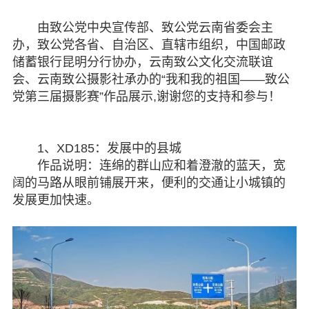
专委会
由致公党中央宣传部、致公党云南省委会主
办，致公党各省、自治区、直辖市组织，中国邮政
书香机关
储蓄银行昆明分行协办，云南致公文化交流联谊
会、云南致公摄影社承办的“我和我的祖国——致公
电子杂志
党第三届摄影赛”作品展示,谢谢您的支持和参与！
图片欣赏
1、XD185：发展中的县城
视频中心
作品说明：连绵的群山应和着澄澈的蓝天，宽
阔的马路从眼前铺展开来，便利的交通让小城镇的
联系我们
发展更加快速。
媒体报道
脱贫攻坚
侨海动态