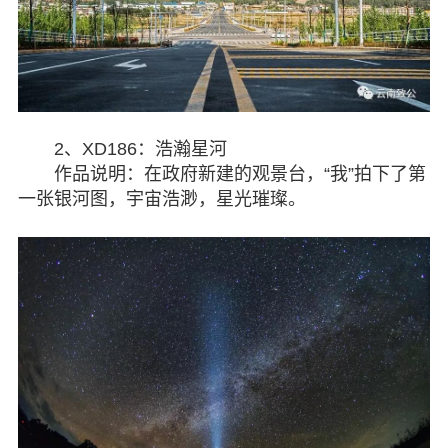
七彩云南
2、XD186：浩瀚星河
作品说明：在政府新建的观景台，“我”拍下了第
一张银河图，宇宙浩渺，星光璀璨。