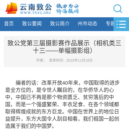
网站导航
首页
致公要闻
致公简介
州市动态
专题活动
首页
致公要闻
致公党第三届摄影赛作品展示（相机类三
十三——单幅摄影组）
致公简介
作者：
发表时间：2019年11月18日
州市动态
专题活动
编者的话：改革开放40年来，中国取得的进步
是全方位的，是令世人瞩目的，在华侨华人的心
履行职责
中，中国已不再是那个物资匮乏、贫穷落后的中
国，而是一个强盛繁荣、丰衣足食、在各个领域都
自身建设
取得辉煌成就的东方巨龙。中国在世界上的地位日
益提升，东方大国令人刮目相看，我们祖国一起创
致公风采
造属于我们的中国梦。