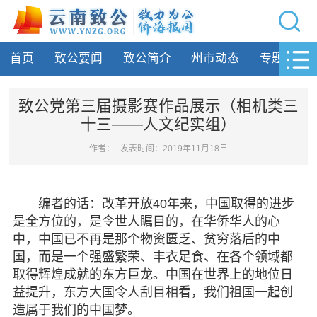
网站导航
首页
致公要闻
致公简介
州市动态
专题活动
首页
致公要闻
致公党第三届摄影赛作品展示（相机类三
十三——人文纪实组）
致公简介
作者：
发表时间：2019年11月18日
州市动态
专题活动
编者的话：改革开放40年来，中国取得的进步
是全方位的，是令世人瞩目的，在华侨华人的心
履行职责
中，中国已不再是那个物资匮乏、贫穷落后的中
国，而是一个强盛繁荣、丰衣足食、在各个领域都
自身建设
取得辉煌成就的东方巨龙。中国在世界上的地位日
益提升，东方大国令人刮目相看，我们祖国一起创
致公风采
造属于我们的中国梦。