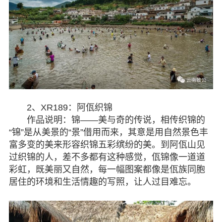
七彩云南
2、XR189：阿佤织锦
作品说明：锦——美与奇的传说，相传织锦的
“锦”是从美景的“景”借用而来，其意是用自然景色丰
富多变的美来形容织锦五彩缤纷的美。到阿佤山见
过织锦的人，差不多都有这种感觉，佤锦像一道道
彩虹，既美丽又自然，每一幅图案都像是佤族同胞
居住的环境和生活情趣的写照，让人过目难忘。