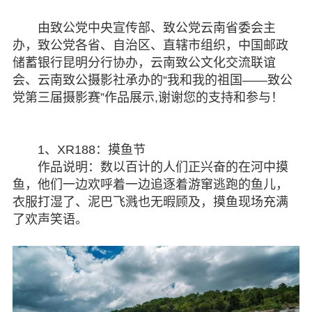
专委会
由致公党中央宣传部、致公党云南省委会主
办，致公党各省、自治区、直辖市组织，中国邮政
书香机关
储蓄银行昆明分行协办，云南致公文化交流联谊
会、云南致公摄影社承办的“我和我的祖国——致公
电子杂志
党第三届摄影赛”作品展示,谢谢您的支持和参与！
图片欣赏
1、XR188：摸鱼节
视频中心
作品说明：数以百计的人们正兴奋的在河中摸
鱼，他们一边欢呼着一边追逐着游窜逃跑的鱼儿，
联系我们
衣服打湿了、泥巴飞溅也无暇顾及，摸鱼现场充满
了欢声笑语。
媒体报道
脱贫攻坚
侨海动态