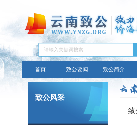
首页
致公要闻
致公简介
致公风采
致