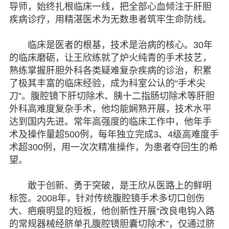
导师，始终扎根临床一线，把全部心血倾注于肝胆
疾病诊疗，用精湛医术为无数患者筑牢生命防线。
临床是医者的根基，技术是治病的核心。30年
的临床磨砺，让王欣练就了炉火纯青的手术技艺，
熟练掌握肝胆外科各类疑难复杂疾病的诊治，积累
了极其丰富的临床经验，成为科室公认的“手术尖
刀”。腹腔镜下肝切除术、胰十二指肠切除术等肝胆
外科高难度复杂手术，他均能娴熟开展，技术水平
达到国内先进。常年高强度的临床工作中，他年手
术及操作量超500例，每年独立完成3、4级高难度手
术超300例，用一次次精准操作，为患者夺回生的希
望。
敢于创新、勇于突破，是王欣从医路上的鲜明
标签。2008年，针对传统腹腔镜手术多切口创伤
大、疤痕明显的短板，他创新性开展“改良电钩入路
的常规器械经脐单孔腹腔镜胆囊切除术”，仅通过脐