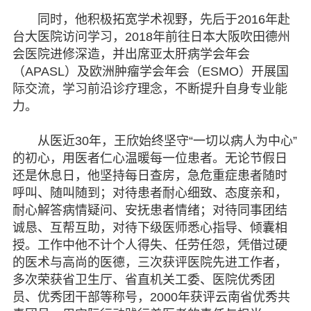
同时，他积极拓宽学术视野，先后于2016年赴
台大医院访问学习，2018年前往日本大阪吹田德州
会医院进修深造，并出席亚太肝病学会年会
（APASL）及欧洲肿瘤学会年会（ESMO）开展国
际交流，学习前沿诊疗理念，不断提升自身专业能
力。
从医近30年，王欣始终坚守“一切以病人为中心”
的初心，用医者仁心温暖每一位患者。无论节假日
还是休息日，他坚持每日查房，急危重症患者随时
呼叫、随叫随到；对待患者耐心细致、态度亲和，
耐心解答病情疑问、安抚患者情绪；对待同事团结
诚恳、互帮互助，对待下级医师悉心指导、倾囊相
授。工作中他不计个人得失、任劳任怨，凭借过硬
的医术与高尚的医德，三次获评医院先进工作者，
多次荣获省卫生厅、省直机关工委、医院优秀团
员、优秀团干部等称号，2000年获评云南省优秀共