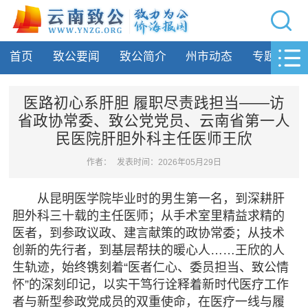
网站导航
首页
致公要闻
致公简介
州市动态
专题活动
首页
致公要闻
医路初心系肝胆 履职尽责践担当——访
省政协常委、致公党党员、云南省第一人
致公简介
民医院肝胆外科主任医师王欣
州市动态
作者：
发表时间：2026年05月29日
专题活动
从昆明医学院毕业时的男生第一名，到深耕肝
胆外科三十载的主任医师；从手术室里精益求精的
履行职责
医者，到参政议政、建言献策的政协常委；从技术
创新的先行者，到基层帮扶的暖心人……王欣的人
自身建设
生轨迹，始终镌刻着“医者仁心、委员担当、致公情
怀”的深刻印记，以实干笃行诠释着新时代医疗工作
致公风采
者与新型参政党成员的双重使命，在医疗一线与履