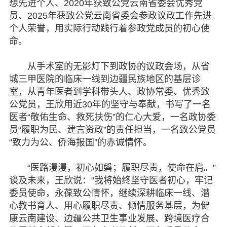
想先进个人、2020年获致公党云南省委会优秀党
员、2025年获致公党云南省委会参政议政工作先进
个人荣誉，用实际行动践行着参政党成员的初心使
命。
从手术室的无影灯下到政协的议政会场，从省
城三甲医院的临床一线到边疆民族地区的基层诊
室，从青年医者到学科带头人、政协常委、优秀致
公党员，王欣用近30年的坚守与奉献，书写了一名
医者“敬佑生命、救死扶伤”的仁心大爱，一名政协委
员“履职为民、建言资政”的责任担当，一名致公党员
“致力为公、侨海报国”的赤诚情怀。
“医路漫漫，初心如磐；履职尽责，使命在肩。”
谈及未来，王欣说：“我将始终坚守医者初心，牢记
委员使命，永葆致公情怀，继续深耕临床一线、潜
心教书育人、用心履职尽责、倾情服务基层，为健
康云南建设、边疆公共卫生事业发展、跨境医疗合