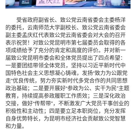
脱贫攻坚
受省政府副省长、致公党云南省委会主委杨洋
的委托，云南师范大学副校长、致公党云南省委会
侨海动态
副主委孟庆红代表致公党云南省委会对大会的召开
表示祝贺！对致公党昆明市第七届委员会取得的各
七彩云南
项成绩给予了充分的肯定和高度的评价。并对新一
届致公党昆明市委会和全体党员提出了四点希望：
一是要团结带领全体党员，坚持以习近平新时代中
国特色社会主义思想凝心铸魂，发扬“致力为公跟党
走”优良传统，努力夯实新时代多党合作的共同思想
政治基础；二是要开展好“参政为公、实干为民”主题
教育，持续提高参政履职工作质效；三是深化政治
交接，做好“传帮带”，不断激发广大党员干事创业的
积极性和主动性；四是要立足本职岗位，充分发挥
自身优势特长，为昆明市经济社会贡献致公党智慧
和力量。