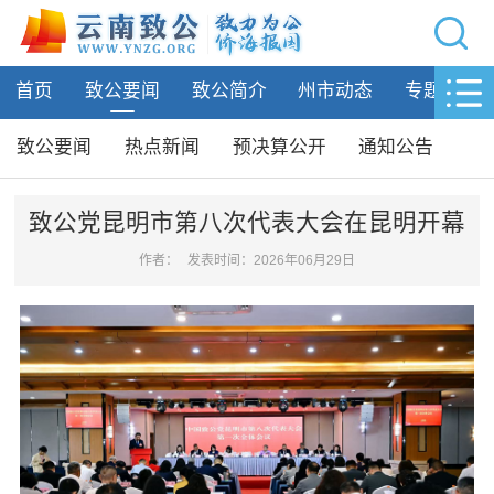
网站导航
首页
致公要闻
致公简介
州市动态
专题活动
首页
致公要闻
致公要闻
热点新闻
预决算公开
通知公告
致公要闻
热点新闻
致公党昆明市第八次代表大会在昆明开幕
预决算公开
作者：
发表时间：2026年06月29日
通知公告
致公简介
州市动态
专题活动