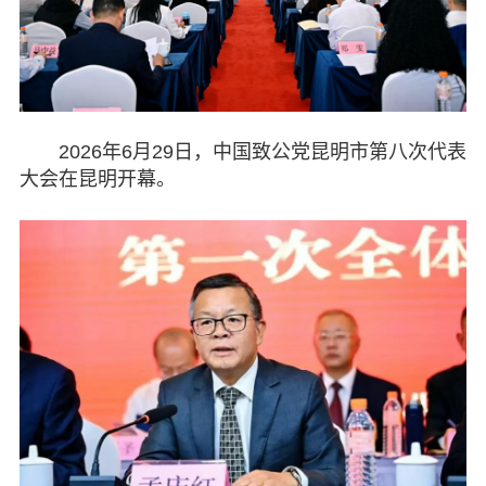
履行职责
自身建设
致公风采
2026年6月29日，中国致公党昆明市第八次代表
专委会
大会在昆明开幕。
书香机关
电子杂志
图片欣赏
视频中心
联系我们
媒体报道