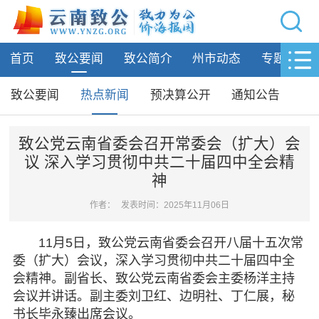
网站导航
首页
致公要闻
致公简介
州市动态
专题活动
首页
致公要闻
致公要闻
热点新闻
预决算公开
通知公告
致公要闻
热点新闻
致公党云南省委会召开常委会（扩大）会
议 深入学习贯彻中共二十届四中全会精
预决算公开
神
通知公告
作者：
发表时间：2025年11月06日
致公简介
11月5日，致公党云南省委会召开八届十五次常
州市动态
委（扩大）会议，深入学习贯彻中共二十届四中全
会精神。副省长、致公党云南省委会主委杨洋主持
专题活动
会议并讲话。副主委刘卫红、边明社、丁仁展，秘
书长毕永臻出席会议。