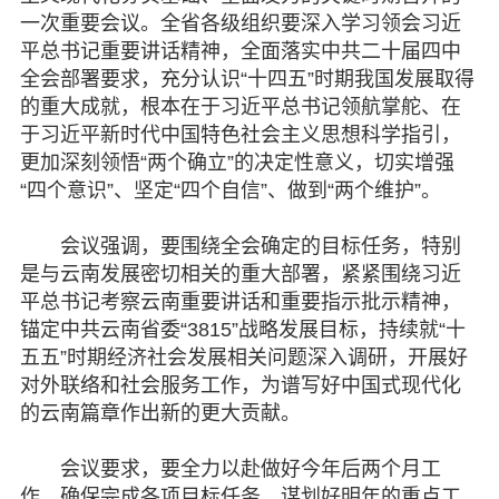
一次重要会议。全省各级组织要深入学习领会习近
脱贫攻坚
平总书记重要讲话精神，全面落实中共二十届四中
全会部署要求，充分认识“十四五”时期我国发展取得
侨海动态
的重大成就，根本在于习近平总书记领航掌舵、在
于习近平新时代中国特色社会主义思想科学指引，
七彩云南
更加深刻领悟“两个确立”的决定性意义，切实增强
“四个意识”、坚定“四个自信”、做到“两个维护”。
会议强调，要围绕全会确定的目标任务，特别
是与云南发展密切相关的重大部署，紧紧围绕习近
平总书记考察云南重要讲话和重要指示批示精神，
锚定中共云南省委“3815”战略发展目标，持续就“十
五五”时期经济社会发展相关问题深入调研，开展好
对外联络和社会服务工作，为谱写好中国式现代化
的云南篇章作出新的更大贡献。
会议要求，要全力以赴做好今年后两个月工
作，确保完成各项目标任务。谋划好明年的重点工