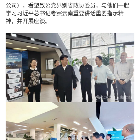
履行职责
公司），看望致公党界别省政协委员，与他们一起
学习习近平总书记考察云南重要讲话重要指示精
自身建设
神，并开展座谈。
致公风采
专委会
书香机关
电子杂志
图片欣赏
视频中心
联系我们
媒体报道