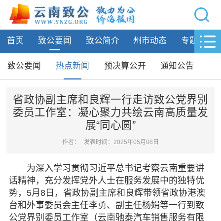
网站导航
首页
致公要闻
致公简介
州市动态
专题活动
首页
致公要闻
致公要闻
热点新闻
预决算公开
通知公告
致公要闻
热点新闻
省政协副主席和良辉一行走访致公党界别
委员工作室：凝心聚力共绘云南高质量发
预决算公开
展“同心圆”
通知公告
作者：
发表时间：2025年05月08日
致公简介
为深入学习贯彻习近平总书记考察云南重要讲
州市动态
话精神，充分发挥党外人士在服务发展中的独特优
势，5月8日，省政协副主席和良辉带领省政协港澳
专题活动
台和外事委员会主任李勇、副主任杨娟等一行到致
公党界别委员工作室（云南驰泰汽车销售服务有限