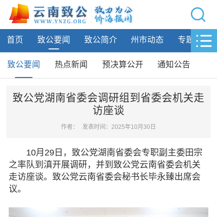
网站导航
首页
致公要闻
致公简介
州市动态
专题活动
首页
致公要闻
致公要闻
热点新闻
预决算公开
通知公告
致公要闻
热点新闻
致公党湖南省委会调研组到省委会机关走
访座谈
预决算公开
通知公告
作者：
发表时间：2025年10月30日
致公简介
10月29日，致公党湖南省委会专职副主委田宗
之率队到滇开展调研，并到致公党云南省委会机关
州市动态
走访座谈。致公党云南省委会秘书长毕永臻出席会
议。
专题活动