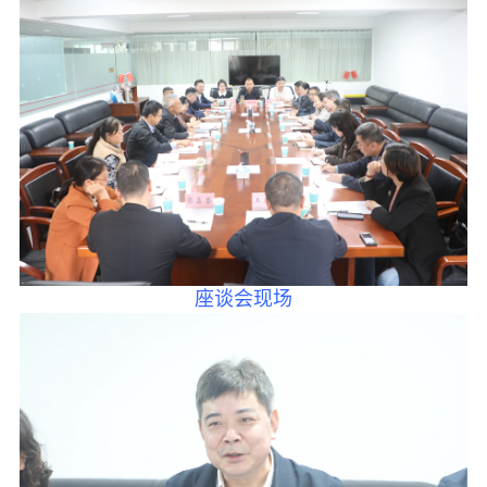
履行职责
自身建设
致公风采
专委会
书香机关
电子杂志
座谈会现场
图片欣赏
视频中心
联系我们
媒体报道