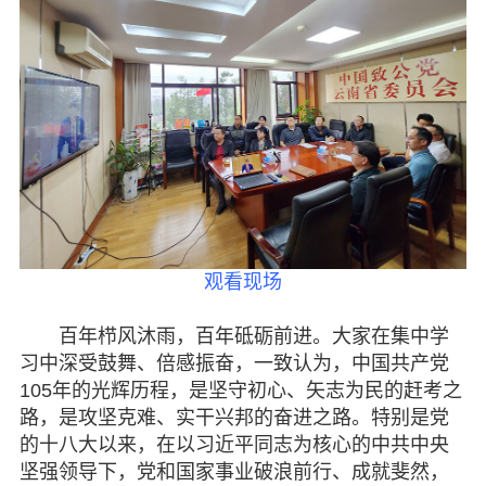
履行职责
自身建设
致公风采
专委会
书香机关
电子杂志
观看现场
图片欣赏
百年栉风沐雨，百年砥砺前进。大家在集中学
习中深受鼓舞、倍感振奋，一致认为，中国共产党
视频中心
105年的光辉历程，是坚守初心、矢志为民的赶考之
路，是攻坚克难、实干兴邦的奋进之路。特别是党
联系我们
的十八大以来，在以习近平同志为核心的中共中央
坚强领导下，党和国家事业破浪前行、成就斐然，
媒体报道