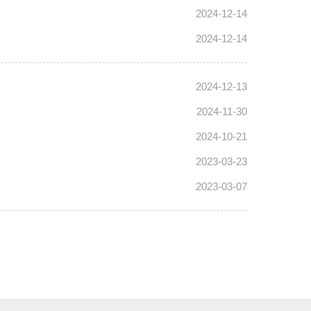
导
2024-12-14
2024-12-14
2024-12-13
2024-11-30
2024-10-21
2023-03-23
2023-03-07