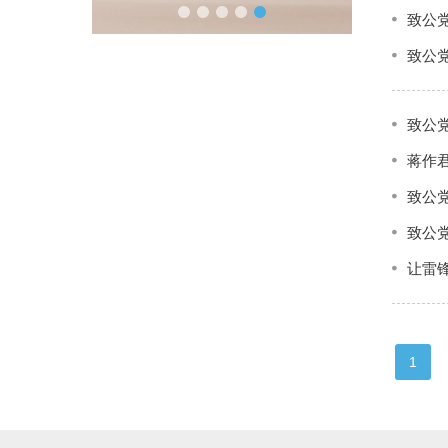
委会
致公
班子
致公
员，
致公
蒋作
致公
致公
让雷
1