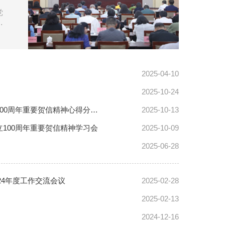
作
党
永
指
于
员
展
2025-04-10
书
2025-10-24
次
走
致公党昆明学院基层委召开学习贯彻落实习近平总书记致中国致公党成立100周年重要贺信精神心得分享会
2025-10-13
，
100周年重要贺信精神学习会
2025-10-09
识
2025-06-28
，
平
中
24年度工作交流会议
2025-02-28
、
2025-02-13
任
2024-12-16
省