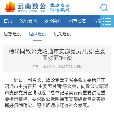
网站导航
首页
致公要闻
致公简介
州市动态
专题活动
首页
致公要闻
思想建设
组织建设
机关建设
致公简介
杨洋同致公党昭通市支部党员开展“主委
面对面”座谈
州市动态
作者：
发表时间：2025年05月15日
专题活动
近日，副省长、致公党云南省委会主委杨洋在
履行职责
昭通市主持召开“主委面对面”座谈会，向致公党昭通
市支部党员宣讲习近平总书记考察云南重要讲话重
自身建设
要指示精神，要求致公党昭通市支部结合自身实际
抓好贯彻落实，服务昭通市经济社会发展。
思想建设
组织建设