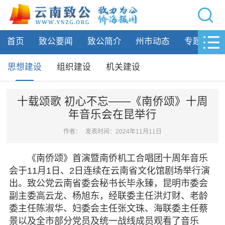
网站导航
首页
致公要闻
致公简介
州市动态
专题活动
首页
致公要闻
思想建设
组织建设
机关建设
致公简介
十载颂歌 初心不忘——《南侨颂》十周
年音乐会在昆举行
州市动态
作者：
发表时间：2024年11月11日
专题活动
《南侨颂》首演暨南侨机工合唱团十周年音乐
履行职责
会于11月1日、2日连续在云南省文化馆剧场举行演
出。致公党云南省委会秘书长毕永臻，昆明市委会
自身建设
副主委高云龙、杨旭东，经联委主任洪灯财、老龄
委主任陈淑华、妇委会主任张文珠、海联委主任蔡
思想建设
景以及全市部分党员及统一战线成员观看了音乐
组织建设