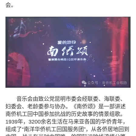
会。
机关建设
致公风采
专委会
书香机关
电子杂志
图片欣赏
视频中心
音乐会由致公党昆明市委会经联委、海联委、
妇委会、老龄委参与协办。《南侨颂》是一部讲述
联系我们
南侨机工回中国参加抗战的历史故事的情景组歌。
1939年，3200余名生活在马来亚各国的华侨青年，
媒体报道
组成了“南洋华侨机工回国服务团”，从各侨居地回到