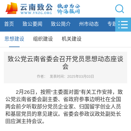
网站导航
首页
致公要闻
致公简介
州市动态
专题活动
首页
致公要闻
思想建设
组织建设
机关建设
致公简介
致公党云南省委会召开党员思想动态座谈
会
州市动态
作者：
发表时间：2025年03月03日
专题活动
2月26日，按照“主委面对面”有关工作安排，致
履行职责
公党云南省委会副主委、省政府参事边明社在全国
两会前夕听取部分党员企业家、归国留学创业人员
自身建设
和基层党员的意见建议。省委会参政议政处副处长
田应渊主持会议。
思想建设
组织建设