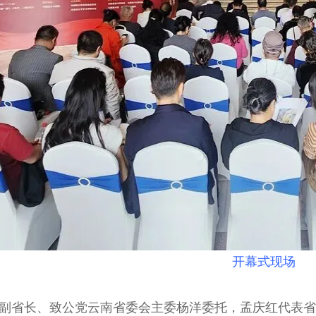
开幕式现场
省长、致公党云南省委会主委杨洋委托，孟庆红代表省