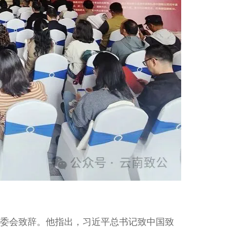
委会致辞。他指出，习近平总书记致中国致