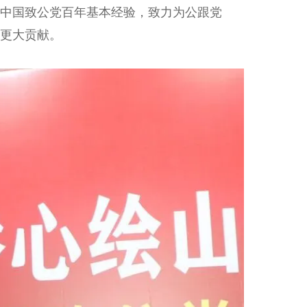
中国致公党百年基本经验，致力为公跟党
更大贡献。