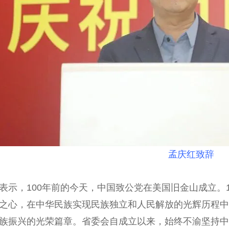
孟庆红致辞
，100年前的今天，中国致公党在美国旧金山成立。1
之心，在中华民族实现民族独立和人民解放的光辉历程中
族振兴的光荣篇章。省委会自成立以来，始终不渝坚持中