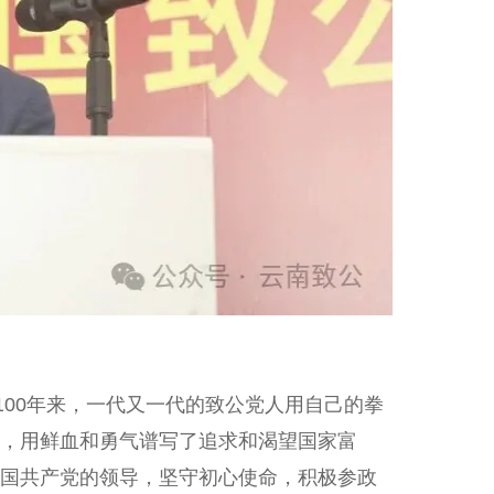
00年来，一代又一代的致公党人用自己的拳
，用鲜血和勇气谱写了追求和渴望国家富
国共产党的领导，坚守初心使命，积极参政