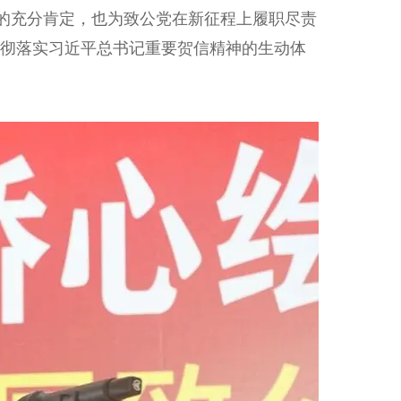
程的充分肯定，也为致公党在新征程上履职尽责
彻落实习近平总书记重要贺信精神的生动体