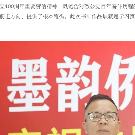
立100周年重要贺信精神，既饱含对致公党百年奋斗历
前进方向、提供了根本遵循。此次书画作品展就是学习贯