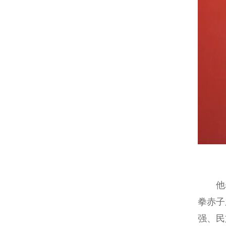
他表示
拳赤子
强、民