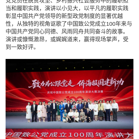
党党员在脱贫攻坚、乡村振兴社会服务中的履职担
图片欣赏
当和履职实践，演讲以小见大，以平凡的履职实践
彰显中国共产党领导的新型政党制度的显著优越
视频中心
性，从独特的视角讴歌了中国致公党成立100年来与
中国共产党同心同德、风雨同舟共同奋斗的故事。
联系我们
演讲或慷慨激昂，或娓娓道来，赢得现场掌声，受
到一致好评。
媒体报道
脱贫攻坚
侨海动态
七彩云南