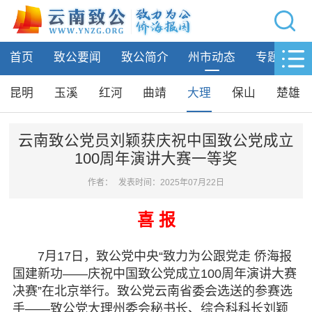
网站导航
首页
致公要闻
致公简介
州市动态
专题活动
首页
致公要闻
昆明
玉溪
红河
曲靖
大理
保山
楚雄
致公简介
云南致公党员刘颖获庆祝中国致公党成立
100周年演讲大赛一等奖
州市动态
作者：
发表时间：2025年07月22日
昆明
玉溪
喜 报
红河
曲靖
7月17日，致公党中央“致力为公跟党走 侨海报
大理
国建新功——庆祝中国致公党成立100周年演讲大赛
保山
决赛”在北京举行。致公党云南省委会选送的参赛选
楚雄
手——致公党大理州委会秘书长、综合科科长刘颖