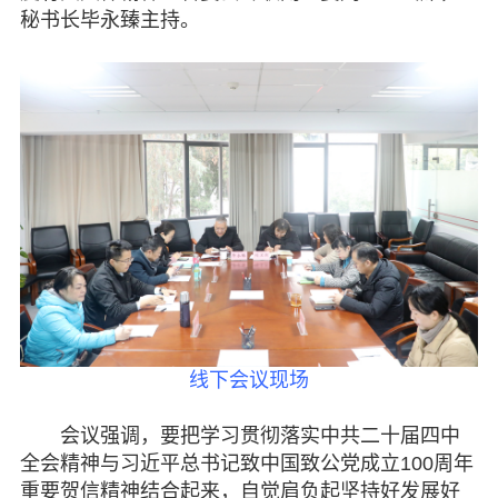
聚焦十九大 迈向新征程
秘书长毕永臻主持。
我和我的祖国主题宣传教育活动
我们一起走过的五年
纪念抗日战争胜利80周年
“忠魂归国”公益活动
坚持和发展中国特色社会主义学习
实践活动
致力为公 侨海报国
致公党二十年回眸
履行职责
自身建设
线下会议现场
致公风采
会议强调，要把学习贯彻落实中共二十届四中
全会精神与习近平总书记致中国致公党成立100周年
专委会
重要贺信精神结合起来，自觉肩负起坚持好发展好