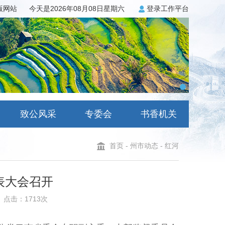
3版网站
今天是2026年08月08日星期六
登录工作平台
致公风采
专委会
书香机关
首页
-
州市动态
-
红河
表大会召开
点击：1713次