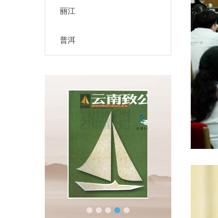
丽江
普洱