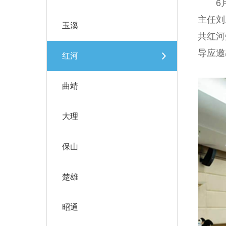
6月2
主任刘
玉溪
共红河
导应邀
红河
曲靖
大理
保山
楚雄
昭通