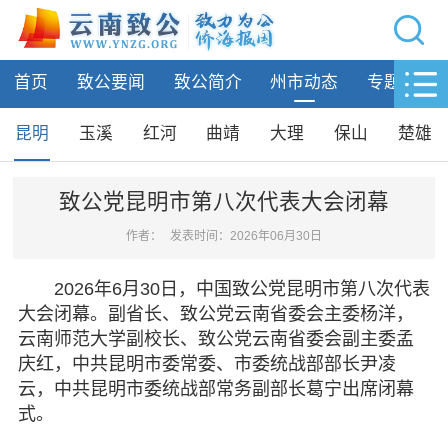
网站导航
首页
致公要闻
致公简介
州市动态
专题活动
首页
致公要闻
昆明
玉溪
红河
曲靖
大理
保山
楚雄
致公简介
致公党昆明市第八次代表大会闭幕
州市动态
作者：
发表时间：2026年06月30日
昆明
2026年6月30日，中国致公党昆明市第八次代表
玉溪
大会闭幕。副省长、致公党云南省委会主委杨洋，
红河
云南师范大学副校长、致公党云南省委会副主委孟
曲靖
庆红，中共昆明市委常委、市委统战部部长尹凌
大理
云，中共昆明市委统战部常务副部长葛宁出席闭幕
保山
式。
楚雄