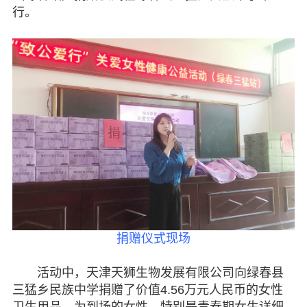
昭通
行。
丽江
普洱
专题活动
履行职责
自身建设
致公风采
专委会
捐赠仪式现场
书香机关
活动中，天津天狮生物发展有限公司向绿春县
电子杂志
三猛乡民族中学捐赠了价值4.56万元人民币的女性
卫生用品，为到场的女性，特别是青春期女生详细