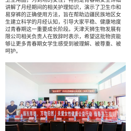
图片欣赏
讲解了月经期间的相关护理知识，演示了卫生巾和
易穿裤的正确使用方法，旨在帮助边疆民族地区女
视频中心
生建立科学的月经认知，引导大家平稳、健康地度
过青春期这一重要成长阶段。天津天狮生物发展有
联系我们
限公司相关负责人在致辞时表示，希望这批物资能
够让更多青春期女学生感受到被理解、被尊重、被
媒体报道
呵护。
脱贫攻坚
侨海动态
七彩云南