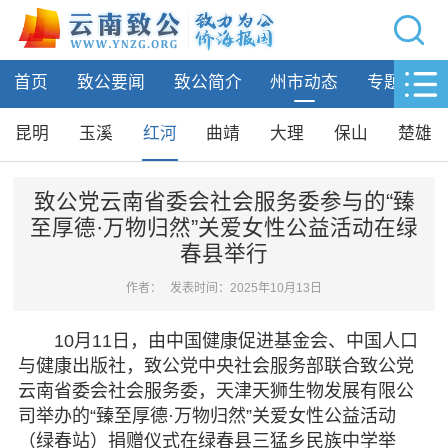
网站导航
首页
致公要闻
致公简介
州市动态
专题活动
首页
致公要闻
昆明
玉溪
红河
曲靖
大理
保山
楚雄
致公简介
致公党云南省委会社会服务委参与的“臻
至厚德·万物归然”关爱女性公益活动在绿
州市动态
春县举行
昆明
作者：
发表时间：2025年10月13日
玉溪
红河
10月11日，由中国健康促进基金会、中国人口
曲靖
与健康出版社，致公党中央社会服务部联合致公党
大理
云南省委会社会服务委，天津天狮生物发展有限公
保山
司举办的“臻至厚德·万物归然”关爱女性公益活动
楚雄
（绿春站）捐赠仪式在绿春县三猛乡民族中学举