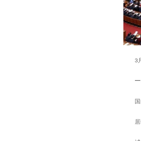
3月
一、
国内生
居民人