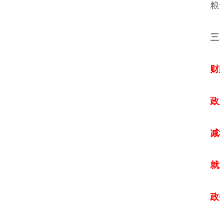
粮食产
三、
财
政府
减
就
政务