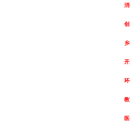
消
创
乡村
开
环
教
医