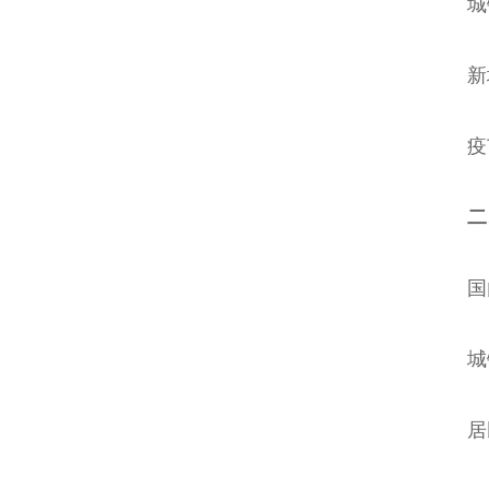
城镇新
新增
疫苗
二、
国内生
城镇新
居民