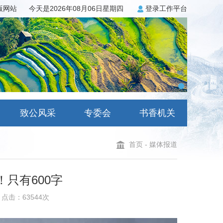
3版网站
今天是2026年08月06日星期四
登录工作平台
致公风采
专委会
书香机关
首页
-
媒体报道
只有600字
点击：63544次