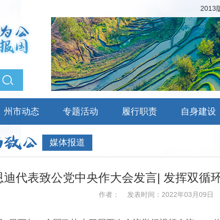
201
州市动态
专题活动
履行职责
自身建设
媒体报道
恩迪代表致公党中央作大会发言| 发挥双循
作者：
发表时间：2022年03月09日