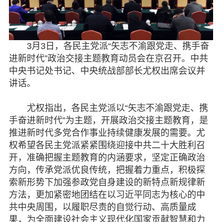
专委会
书香机关
3月3日，各民主党派“矢志不渝跟党走、携手奋
进新时代”政治交接主题教育动员会在京召开。中共
电子杂志
中央书记处书记、中央统战部部长尤权出席会议并
讲话。
图片欣赏
尤权指出，各民主党派以“矢志不渝跟党走、携
视频中心
手奋进新时代”为主题，开展政治交接主题教育，是
推进新时代多党合作事业持续健康发展的需要。尤
联系我们
权希望各民主党派紧紧围绕迎接中共二十大胜利召
开，准确把握主题教育的内涵要求，坚定正确政治
媒体报道
方向，传承党派优良传统，把握着力重点，积极探
脱贫攻坚
索新形势下加强参政党自身建设的新特点新规律新
方法，更加紧密地团结在以习近平同志为核心的中
侨海动态
共中央周围，以履职尽责的自觉行动、高质量成
果，为全面建设社会主义现代化国家贡献智慧和力