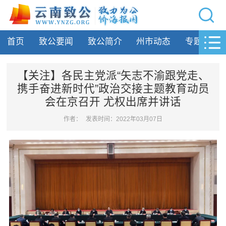
网站导航
首页
致公要闻
致公简介
州市动态
专题活动
首页
致公要闻
【关注】各民主党派“矢志不渝跟党走、
携手奋进新时代”政治交接主题教育动员
致公简介
会在京召开 尤权出席并讲话
州市动态
作者：
发表时间：2022年03月07日
专题活动
履行职责
自身建设
致公风采