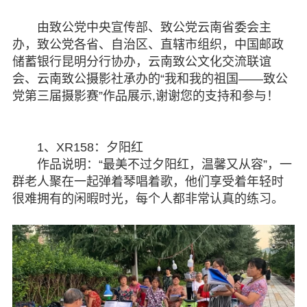
专委会
由致公党中央宣传部、致公党云南省委会主
办，致公党各省、自治区、直辖市组织，中国邮政
书香机关
储蓄银行昆明分行协办，云南致公文化交流联谊
会、云南致公摄影社承办的“我和我的祖国——致公
电子杂志
党第三届摄影赛”作品展示,谢谢您的支持和参与！
图片欣赏
1、XR158：夕阳红
视频中心
作品说明：“最美不过夕阳红，温馨又从容”，一
群老人聚在一起弹着琴唱着歌，他们享受着年轻时
联系我们
很难拥有的闲暇时光，每个人都非常认真的练习。
媒体报道
脱贫攻坚
侨海动态