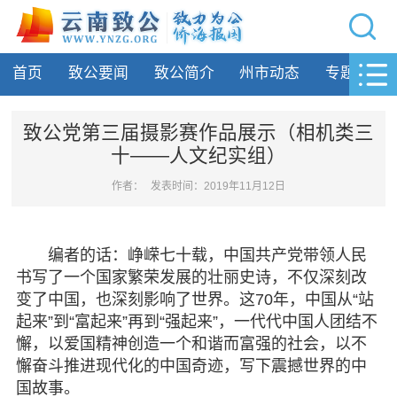
网站导航
首页
致公要闻
致公简介
州市动态
专题活动
首页
致公要闻
致公党第三届摄影赛作品展示（相机类三
十——人文纪实组）
致公简介
作者：
发表时间：2019年11月12日
州市动态
专题活动
编者的话：峥嵘七十载，中国共产党带领人民
书写了一个国家繁荣发展的壮丽史诗，不仅深刻改
履行职责
变了中国，也深刻影响了世界。这70年，中国从“站
起来”到“富起来”再到“强起来”，一代代中国人团结不
自身建设
懈，以爱国精神创造一个和谐而富强的社会，以不
懈奋斗推进现代化的中国奇迹，写下震撼世界的中
致公风采
国故事。