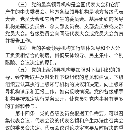
（三） 党的最高领导机构是全国代表大会和它所
产生的中央委员会。地方各级领导机构是地方各级代表
致公风采
大会、党员大会和它所产生的委员会。基层组织的领导
机构是基层委员会、总支部委员会、支部委员会或支部
专委会
党员大会。各级委员会向同级代表大会或党员大会负责
并报告工作。
书香机关
（四） 党的各级领导机构实行集体领导和个人分
电子杂志
工负责相结合的制度，贯彻集体领导、民主集中、个别
酝酿、会议决定的原则。
图片欣赏
（五） 党的上级领导机构要加强对下级组织的领
导，经常听取并及时处理下级组织的意见和建议。下级
视频中心
组织要认真执行上级领导机构的决议和决定，向上级领
导机构请示和汇报工作，如实反映情况。党的各级领导
联系我们
机构要按规定实行党务公开，使党员对党内事务有更多
的了解和参与。
媒体报道
第十四条 党的各级委员会根据工作需要，可以召
集代表会议，代表会议的代表名额和产生办法由召集会
脱贫攻坚
议的委员会决定。代表会议讨论决定需要及时解决的重