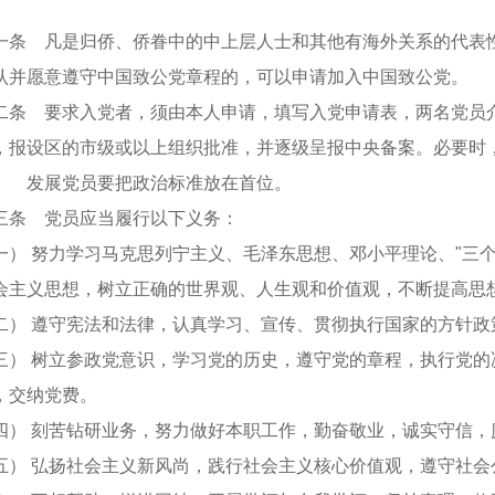
 凡是归侨、侨眷中的中上层人士和其他有海外关系的代表性
认并愿意遵守中国致公党章程的，可以申请加入中国致公党。
 要求入党者，须由本人申请，填写入党申请表，两名党员介
，报设区的市级或以上组织批准，并逐级呈报中央备案。必要时
 发展党员要把政治标准放在首位。
 党员应当履行以下义务：
 努力学习马克思列宁主义、毛泽东思想、邓小平理论、"三个
会主义思想，树立正确的世界观、人生观和价值观，不断提高思
 遵守宪法和法律，认真学习、宣传、贯彻执行国家的方针政
 树立参政党意识，学习党的历史，遵守党的章程，执行党的
，交纳党费。
 刻苦钻研业务，努力做好本职工作，勤奋敬业，诚实守信，
 弘扬社会主义新风尚，践行社会主义核心价值观，遵守社会