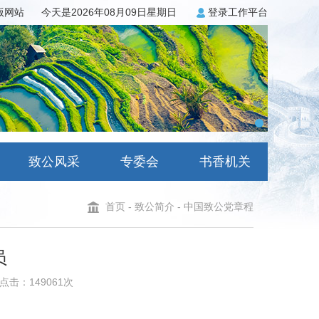
3版网站
今天是2026年08月09日星期日
登录工作平台
致公风采
专委会
书香机关
首页
-
致公简介
-
中国致公党章程
员
点击：149061次