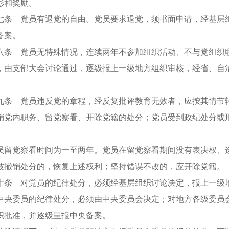
彰和奖励。
 党员有退党的自由。党员要求退党，须书面申请，经基层组
备案。
 党员无特殊情况，连续两年不参加组织活动、不与党组织联
，由支部大会讨论通过，逐级报上一级地方组织审核，经省、自
。
 党员违反党的章程，经反复批评教育无效者，应按其情节轻
销党内职务、留党察看、开除党籍的处分；党员受到政纪处分或
。
党察看时间为一至两年。党员在留党察看期间没有表决权、选
被撤销处分的，恢复上述权利；坚持错误不改的，应开除党籍。
 对党员的纪律处分，必须经基层组织讨论决定，报上一级地
委员的纪律处分，必须由中央委员会决定；对地方各级委员会
织批准，并逐级呈报中央备案。