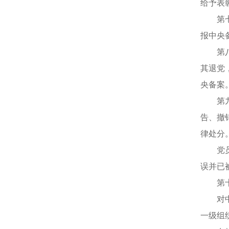
给予表
第七条
报中央
第八条
其退党
央备案
第九条
告、撤
律处分
党员留
误并已
第十条
对中央
一级组