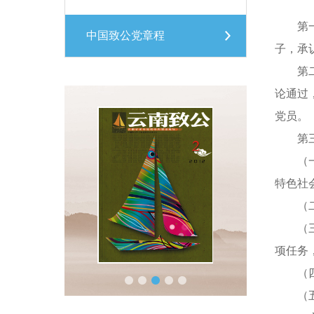
第一条
中国致公党章程
子，承
第二条
论通过
党员。
第三条
（一）
特色社
（二）
（三）
项任务
（四）
（五）