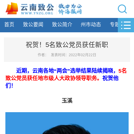
网站导航
首页
致公要闻
致公简介
州市动态
专题活动
首页
致公要闻
祝贺！5名致公党员获任新职
致公简介
作者：
发表时间：2022年02月22日
州市动态
近期，云南各地“两会”选举结果陆续揭晓，
5名
致公党员获任地市级人大政协领导职务。
祝贺他
专题活动
们！
履行职责
玉溪
自身建设
致公风采