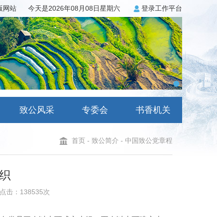
3版网站
今天是2026年08月08日星期六
登录工作平台
致公风采
专委会
书香机关
首页
-
致公简介
-
中国致公党章程
织
点击：138535次