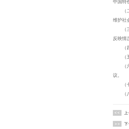
中国特
（二）
维护社
（三）
反映情
（四）
（五）
（六）
议。
（七）
（八）
上
下