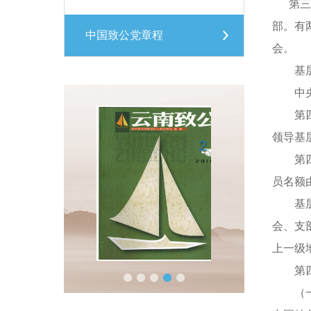
第三十
部。有
中国致公党章程
会。
基层组
中央和
第四十
领导基
第四十
员名额
基层委
会、支
上一级
第四十
（一）