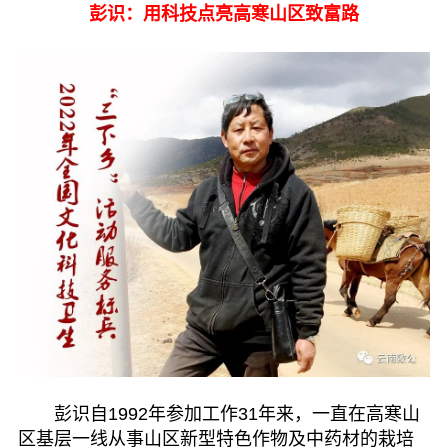
彭识：用科技点亮高寒山区致富路
专委会
书香机关
电子杂志
图片欣赏
视频中心
联系我们
媒体报道
脱贫攻坚
彭识自1992年参加工作31年来，一直在高寒山
侨海动态
区基层一线从事山区新型特色作物及中药材的栽培