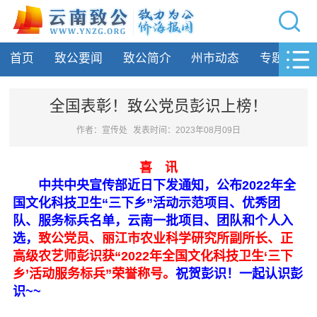
网站导航
首页
致公要闻
致公简介
州市动态
专题活动
首页
致公要闻
全国表彰！致公党员彭识上榜！
致公简介
作者：宣传处
发表时间：2023年08月09日
州市动态
喜 讯
中共中央宣传部近日下发通知，公布2022年全
专题活动
国文化科技卫生“三下乡”活动示范项目、优秀团
队、服务标兵名单，云南一批项目、团队和个人入
履行职责
选，
致公党员、丽江市农业科学研究所副所长、正
高级农艺师彭识获“2022年全国文化科技卫生‘三下
自身建设
乡’活动服务标兵”荣誉称号。
祝贺彭识！一起认识彭
识~~
致公风采