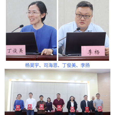
杨昊宇、司海恩、丁俊美、李扬