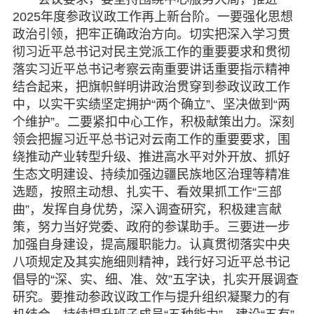
2025年度参政议政工作再上新台阶。一要强化思想
政治引领，把牢正确政治方向。切实把深入学习贯
彻习近平总书记对民主党派工作的重要要求和贯彻
落实习近平总书记考察云南重要讲话重要指示精神
结合起来，把旗帜鲜明讲政治贯穿到参政议政工作
中，以实干实绩坚定拥护“两个确立”、坚决做到“两
个维护”。二要紧扣中心工作，积极献策出力。深刻
领会把握习近平总书记对云南工作的重要要求，围
绕推动产业转型升级、推进高水平对外开放、抓好
生态文明建设、持续加强边疆民族地区治理等精准
选题，按照主动想、扎实干、看效果抓工作“三部
曲”，发挥自身优势，深入调查研究，积极建言献
策，努力当好党委、政府的参谋助手。三要进一步
加强自身建设，提高履职能力。认真贯彻落实中央
八项规定及其实施细则精神，践行好习近平总书记
倡导的“深、实、细、准、效”五字诀，扎实开展调查
研究。要推动参政议政工作与提升组织凝聚力的有