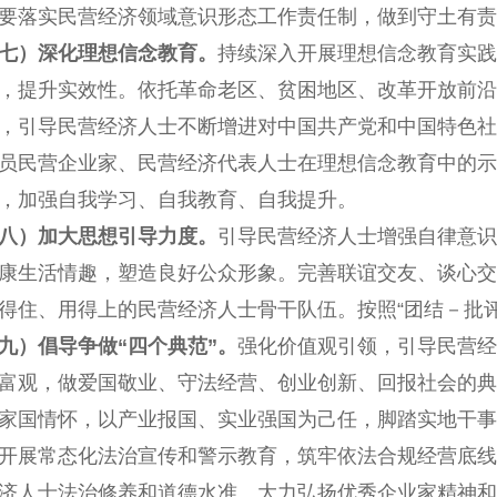
要落实民营经济领域意识形态工作责任制，做到守土有责
七）深化理想信念教育。
持续深入开展理想信念教育实践
，提升实效性。依托革命老区、贫困地区、改革开放前沿
，引导民营经济人士不断增进对中国共产党和中国特色社
员民营企业家、民营经济代表人士在理想信念教育中的示
，加强自我学习、自我教育、自我提升。
八）加大思想引导力度。
引导民营经济人士增强自律意识
康生活情趣，塑造良好公众形象。完善联谊交友、谈心交
得住、用得上的民营经济人士骨干队伍。按照“团结－批
九）倡导争做“四个典范”。
强化价值观引领，引导民营经
富观，做爱国敬业、守法经营、创业创新、回报社会的典
家国情怀，以产业报国、实业强国为己任，脚踏实地干事
开展常态化法治宣传和警示教育，筑牢依法合规经营底线
济人士法治修养和道德水准。大力弘扬优秀企业家精神和