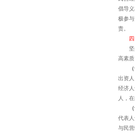
倡导义
极参与
责。
四
坚持
高素质
（
出资人
经济人
人，在
（
代表人
与民营