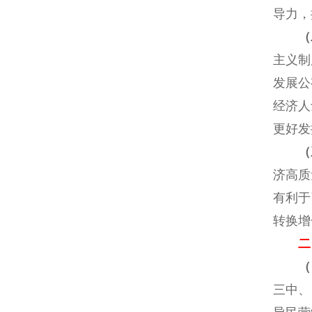
导力，
（
主义制
发展公
经济人
更好发
（
济高质
有利于
转换增
二
（
三中、