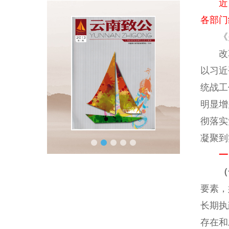
近
各部门
《关
改革
以习近
统战工
明显增
彻落实
凝聚到
一
（
要素，
长期执
存在和