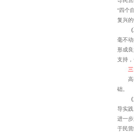
导民营
“四个
复兴的
（
毫不动
形成良
支持，
三
高举
础。
（
导实践
进一步
于民营