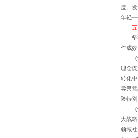
度。发
年轻一
五
坚持
作成效
（
理念谋
转化中
导民营
险特别
（
大战略
领域社