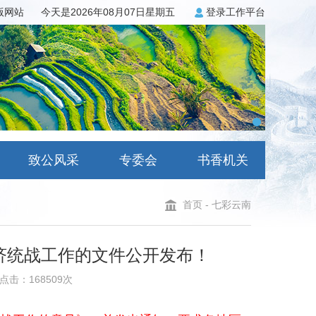
3版网站
今天是2026年08月07日星期五
登录工作平台
致公风采
专委会
书香机关
首页
-
七彩云南
济统战工作的文件公开发布！
点击：168509次