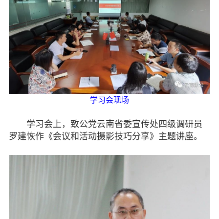
专委会
书香机关
电子杂志
图片欣赏
学习会现场
视频中心
学习会上，致公党云南省委宣传处四级调研员
联系我们
罗建恢作《会议和活动摄影技巧分享》主题讲座。
媒体报道
脱贫攻坚
侨海动态