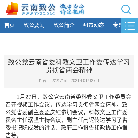
网站导航
首页
致公要闻
致公简介
州市动态
专题活动
首页
致公要闻
致公简介
致公党云南省委科教文卫工作委传达学习
贯彻省两会精神
州市动态
作者：
发表时间：2021年01月27日
专题活动
1月27日，致公党云南省委科教文卫工作委员会
履行职责
召开视频工作会议，传达学习贯彻省两会精神。致
公党省委副主委孟庆红参加会议，科教文卫工作委
自身建设
员会主任琚坚主持会议，副主任高铌传达学习了省
委书记阮成发的讲话、政府工作报告和政协工作报
致公风采
告等。