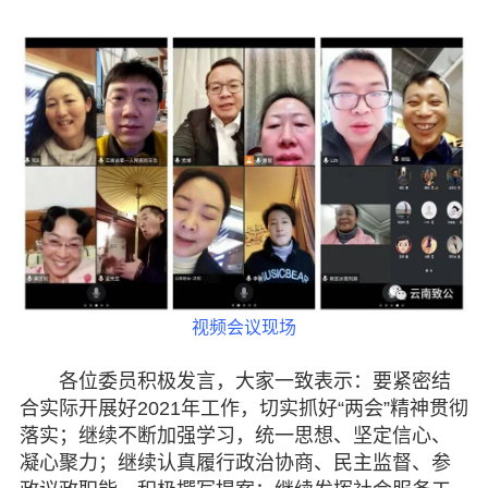
专委会
书香机关
电子杂志
图片欣赏
视频中心
联系我们
视频会议现场
媒体报道
各位委员积极发言，大家一致表示：要紧密结
合实际开展好2021年工作，切实抓好“两会”精神贯彻
脱贫攻坚
落实；继续不断加强学习，统一思想、坚定信心、
凝心聚力；继续认真履行政治协商、民主监督、参
侨海动态