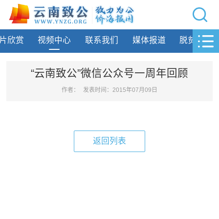
网站导航
片欣赏
视频中心
联系我们
媒体报道
脱贫攻坚
首页
致公要闻
“云南致公”微信公众号一周年回顾
致公简介
作者：
发表时间：2015年07月09日
州市动态
专题活动
返回列表
履行职责
自身建设
致公风采