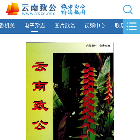
网站导航
香机关
电子杂志
图片欣赏
视频中心
联系我们
首页
致公要闻
致公简介
州市动态
专题活动
履行职责
自身建设
致公风采