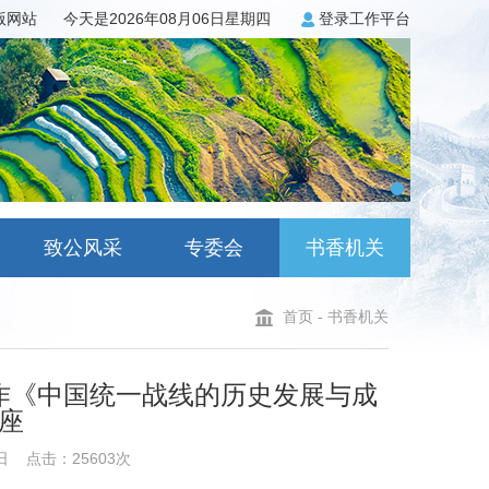
3版网站
今天是2026年08月06日星期四
登录工作平台
致公风采
专委会
书香机关
首页
-
书香机关
作《中国统一战线的历史发展与成
座
日
点击：25603次