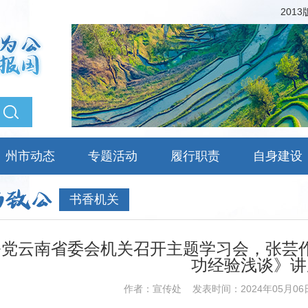
201
州市动态
专题活动
履行职责
自身建设
书香机关
公党云南省委会机关召开主题学习会，张芸
功经验浅谈》讲
作者：宣传处
发表时间：2024年05月06