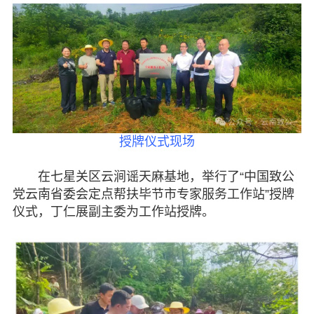
自身建设
致公风采
专委会
书香机关
授牌仪式现场
电子杂志
在七星关区云涧谣天麻基地，举行了“中国致公
图片欣赏
党云南省委会定点帮扶毕节市专家服务工作站”授牌
仪式，丁仁展副主委为工作站授牌。
视频中心
联系我们
媒体报道