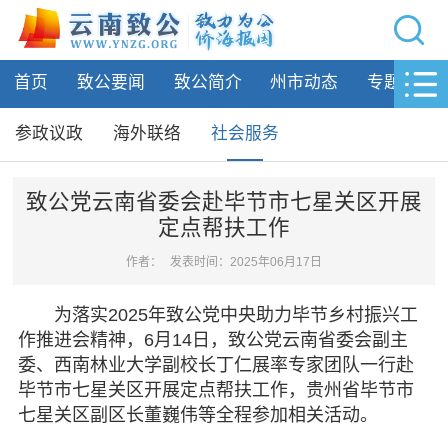
网站导航
首页
致公要闻
致公简介
州市动态
专题活动
首页
致公要闻
参政议政
海外联络
社会服务
致公简介
致公党云南省委会赴毕节市七星关区开展
定点帮扶工作
州市动态
作者：
发表时间：2025年06月17日
专题活动
为落实2025年致公党中央助力毕节乡村振兴工
履行职责
作推进会精神，6月14日，致公党云南省委会副主
委、西南林业大学副校长丁仁展率专家团队一行赴
参政议政
毕节市七星关区开展定点帮扶工作，贵州省毕节市
海外联络
七星关区副区长董巍伟等全程参加相关活动。
社会服务