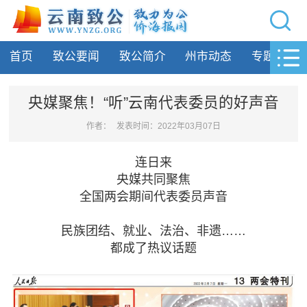
网站导航
首页
致公要闻
致公简介
州市动态
专题活动
首页
致公要闻
央媒聚焦！“听”云南代表委员的好声音
致公简介
作者：
发表时间：2022年03月07日
州市动态
连日来
央媒共同聚焦
专题活动
全国两会期间代表委员声音
履行职责
民族团结、就业、法治、非遗……
都成了热议话题
自身建设
致公风采