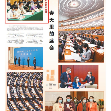
专委会
书香机关
电子杂志
图片欣赏
视频中心
联系我们
媒体报道
脱贫攻坚
侨海动态