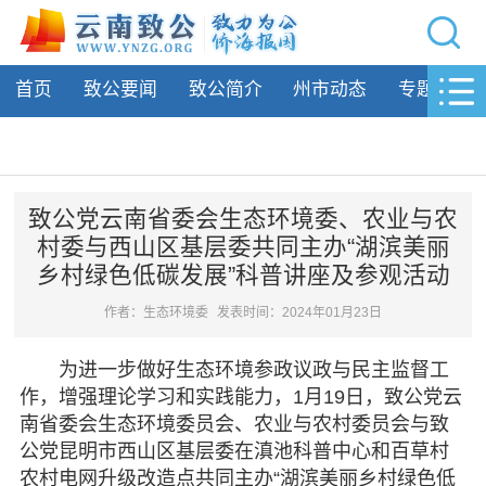
网站导航
首页
致公要闻
致公简介
州市动态
专题活动
首页
致公要闻
致公简介
致公党云南省委会生态环境委、农业与农
村委与西山区基层委共同主办“湖滨美丽
州市动态
乡村绿色低碳发展”科普讲座及参观活动
专题活动
作者：生态环境委
发表时间：2024年01月23日
履行职责
为进一步做好生态环境参政议政与民主监督工
作，增强理论学习和实践能力，1月19日，致公党云
自身建设
南省委会生态环境委员会、农业与农村委员会与致
公党昆明市西山区基层委在滇池科普中心和百草村
致公风采
农村电网升级改造点共同主办“湖滨美丽乡村绿色低