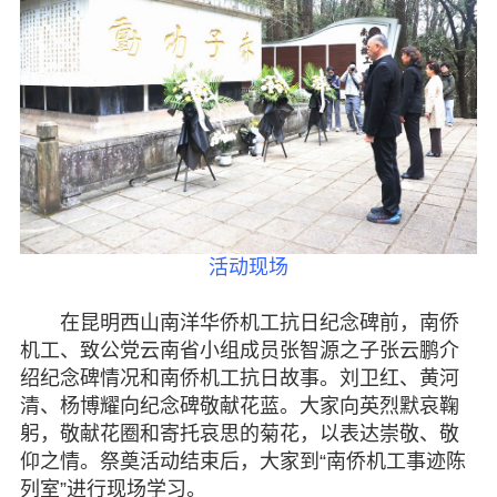
脱贫攻坚
侨海动态
七彩云南
活动现场
在昆明西山南洋华侨机工抗日纪念碑前，南侨
机工、致公党云南省小组成员张智源之子张云鹏介
绍纪念碑情况和南侨机工抗日故事。刘卫红、黄河
清、杨博耀向纪念碑敬献花蓝。大家向英烈默哀鞠
躬，敬献花圈和寄托哀思的菊花，以表达崇敬、敬
仰之情。祭奠活动结束后，大家到“南侨机工事迹陈
列室”进行现场学习。