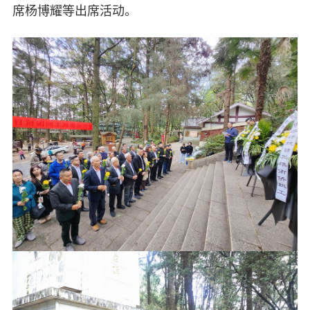
席杨博耀等出席活动。
自身建设
致公风采
专委会
书香机关
电子杂志
图片欣赏
视频中心
联系我们
媒体报道