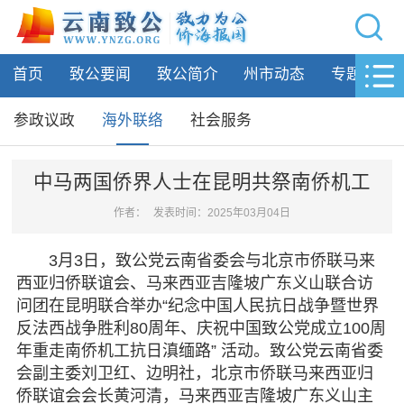
网站导航
首页
致公要闻
致公简介
州市动态
专题活动
首页
致公要闻
参政议政
海外联络
社会服务
致公简介
中马两国侨界人士在昆明共祭南侨机工
州市动态
作者：
发表时间：2025年03月04日
专题活动
3月3日，致公党云南省委会与北京市侨联马来
西亚归侨联谊会、马来西亚吉隆坡广东义山联合访
履行职责
问团在昆明联合举办“纪念中国人民抗日战争暨世界
反法西战争胜利80周年、庆祝中国致公党成立100周
参政议政
年重走南侨机工抗日滇缅路” 活动。致公党云南省委
海外联络
会副主委刘卫红、边明社，北京市侨联马来西亚归
社会服务
侨联谊会会长黄河清，马来西亚吉隆坡广东义山主